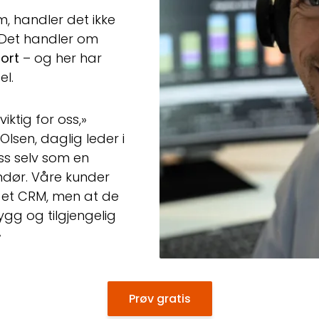
, handler det ikke
 Det handler om
port
– og her har
el.
iktig for oss,»
Olsen, daglig leder i
ss selv som en
andør. Våre kunder
pt et CRM, men at de
ygg og tilgjengelig
»
Prøv gratis