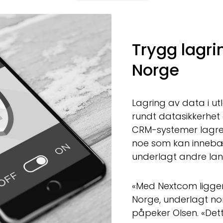
Trygg lagri
Norge
Lagring av data i ut
rundt datasikkerhe
CRM-systemer lagrer
noe som kan innebær
underlagt andre land
«Med Nextcom ligger 
Norge, underlagt no
påpeker Olsen. «Det