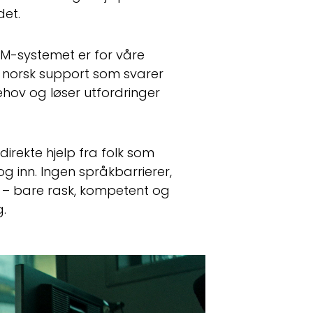
det.
CRM-systemet er for våre
i norsk support som svarer
behov og løser utfordringer
irekte hjelp fra folk som
og inn. Ingen språkbarrierer,
r – bare rask, kompetent og
g.