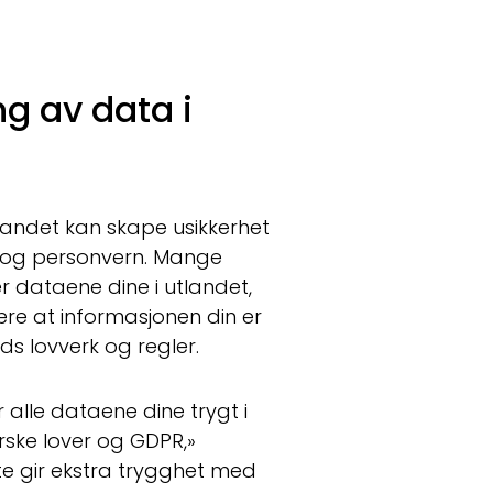
ng av data i
landet kan skape usikkerhet
t og personvern. Mange
 dataene dine i utlandet,
e at informasjonen din er
s lovverk og regler.
alle dataene dine trygt i
rske lover og GDPR,»
te gir ekstra trygghet med