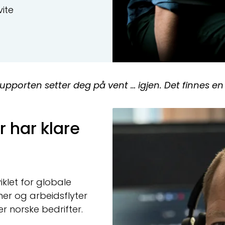
vite
upporten setter deg på vent … igjen. Det finnes e
r har klare
klet for globale
er og arbeidsflyter
r norske bedrifter.