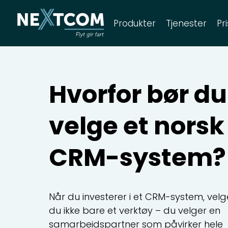
Produkter
Tjenester
Pr
CRM Sales
CRM Service
Hvorfor bør du
i salgsteamet verktøy til å
Skap en en
ande flere salg!
kundeopplev
velge et norsk
CRM Complete
CRM Enterpr
CRM-system?
aksimer effektiviteten i
All inclusive.
undehåndteringen i alle ledd.
Når du investerer i et CRM-system, velg
elefoni og dialer
Tilleggspro
du ikke bare et verktøy – du velger en
samarbeidspartner som påvirker hele