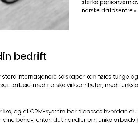
sterke personvernlove
norske datasentre.»
in bedrift
r store internasjonale selskaper kan føles tunge o
tt samarbeid med norske virksomheter, med funksjo
r like, og et CRM-system bør tilpasses hvordan du 
 dine behov, enten det handler om unike arbeidsflyt