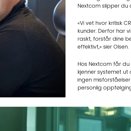
Nextcom slipper du 
«Vi vet hvor kritisk 
kunder. Derfor har v
raskt, forstår dine 
effektivt,» sier Olsen.
Hos Nextcom får du d
kjenner systemet ut 
ingen misforståelse
personlig oppfølgin