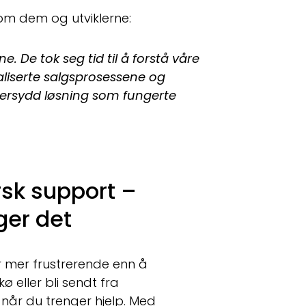
om dem og utviklerne:
. De tok seg tid til å forstå våre
liserte salgsprosessene og
eddersydd løsning som fungerte
rsk support –
ger det
er mer frustrerende enn å
kø eller bli sendt fra
g når du trenger hjelp. Med