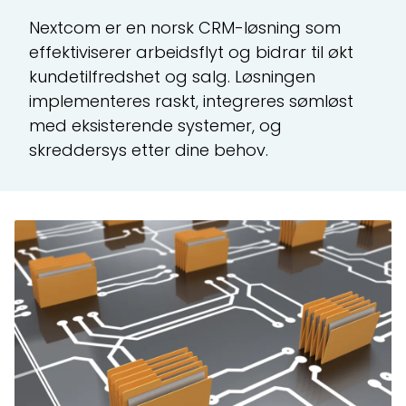
Nextcom er en norsk CRM-løsning som
C
effektiviserer arbeidsflyt og bidrar til økt
Ma
kundetilfredshet og salg. Løsningen
ku
implementeres raskt, integreres sømløst
CR
med eksisterende systemer, og
skreddersys etter dine behov.
All
Te
Ti