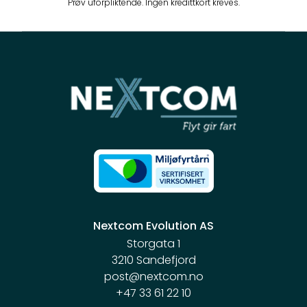
Prøv uforpliktende. Ingen kredittkort kreves.
Nextcom Evolution AS
Storgata 1
3210 Sandefjord
post@nextcom.no
+47 33 61 22 10