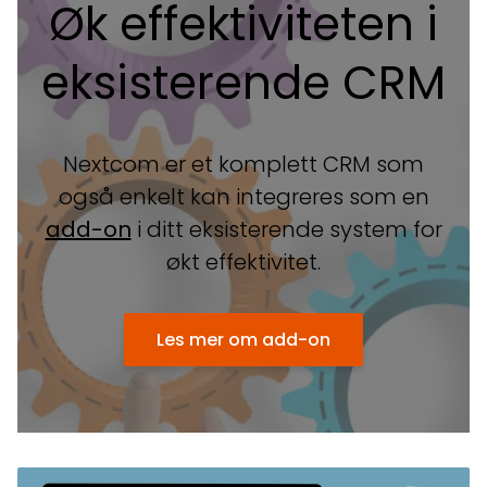
Øk effektiviteten i
eksisterende CRM
Nextcom er et komplett CRM som
også enkelt kan integreres som en
add-on
i ditt eksisterende system for
økt effektivitet.
Les mer om add-on