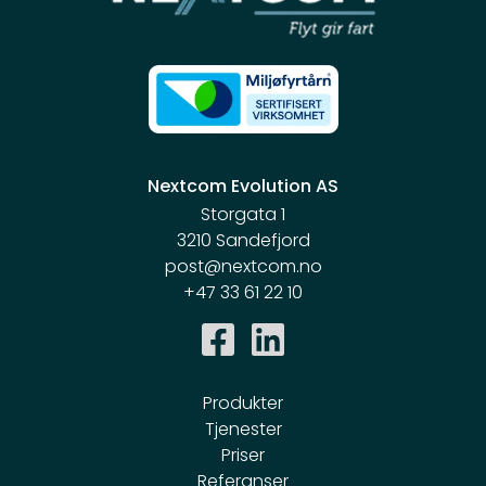
Nextcom Evolution AS
Storgata 1
3210 Sandefjord
post@nextcom.no
+47 33 61 22 10
Produkter
Tjenester
Priser
Referanser