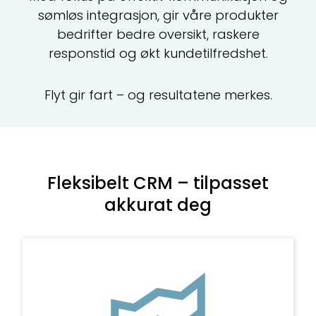
sømløs integrasjon, gir våre produkter
C
bedrifter bedre oversikt, raskere
Ma
responstid og økt kundetilfredshet.
ku
Flyt gir fart – og resultatene merkes.
CR
All
Te
Fleksibelt CRM – tilpasset
akkurat deg
Ti