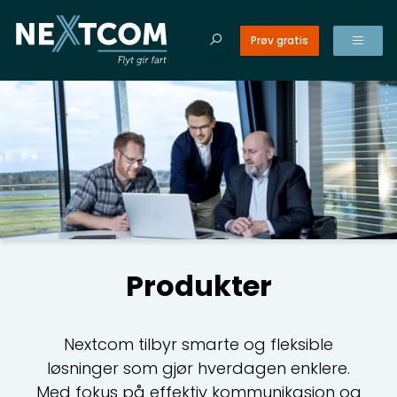
Prøv gratis
dukter
Tilba
Tilba
Søk etter innhold
ester
Søk
Produkte
NO
etter:
er
tnerprogram
EN
CR
eranser
Gi
Produkter
la
elt
CR
oss
Nextcom tilbyr smarte og fleksible
Sk
løsninger som gjør hverdagen enklere.
takt
ku
Med fokus på effektiv kommunikasjon og