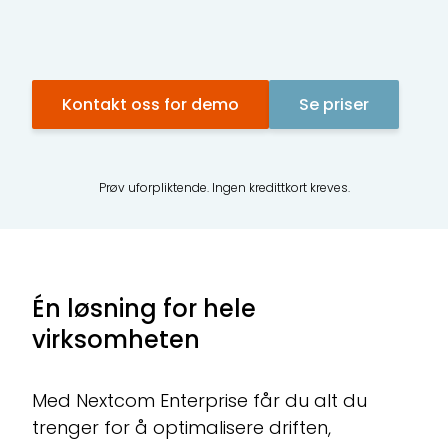
C
Ma
ku
Kontakt oss for demo
Se priser
CR
All
Prøv uforpliktende. Ingen kredittkort kreves.
Te
Ti
Én løsning for hele
virksomheten
Med Nextcom Enterprise får du alt du
trenger for å optimalisere driften,