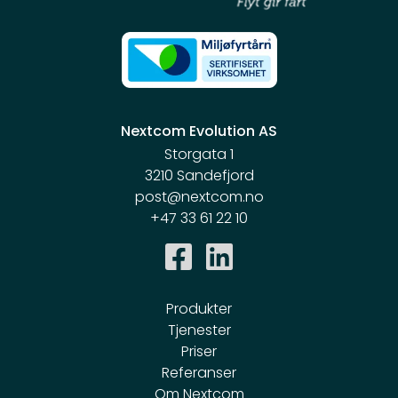
Nextcom Evolution AS
Storgata 1
3210 Sandefjord
post@nextcom.no
+47 33 61 22 10
Produkter
Tjenester
Priser
Referanser
Om Nextcom