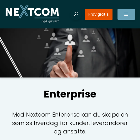
Prøv gratis
dukter
Tilba
Tilba
Søk etter innhold
ester
Søk
Produkte
NO
etter:
er
tnerprogram
EN
CR
Enterprise
eranser
Gi
la
elt
Med Nextcom Enterprise kan du skape en
CR
oss
sømløs hverdag for kunder, leverandører
Sk
og ansatte.
takt
ku