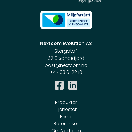
Nextcom Evolution AS
Storgata 1
3210 Sandefjord
post@nextcom.no
+47 33 61 22 10
Produkter
Tjenester
Priser
Referanser
Om Nextcom