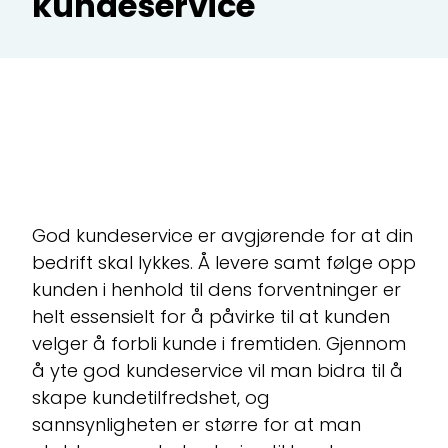
kundeservice
C
Ma
ku
CR
All
Te
God kundeservice er avgjørende for at din
bedrift skal lykkes. Å levere samt følge opp
kunden i henhold til dens forventninger er
Ti
helt essensielt for å påvirke til at kunden
velger å forbli kunde i fremtiden. Gjennom
å yte god kundeservice vil man bidra til å
skape kundetilfredshet, og
sannsynligheten er større for at man