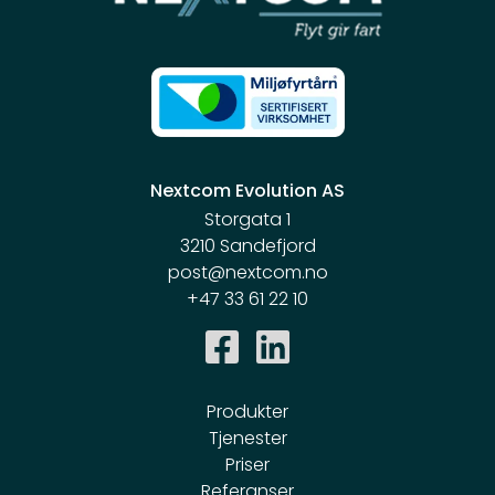
Nextcom Evolution AS
Storgata 1
3210 Sandefjord
post@nextcom.no
+47 33 61 22 10
Produkter
Tjenester
Priser
Referanser