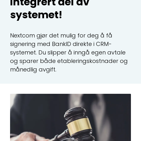
integrert del av
C
systemet!
Ma
ku
Nextcom gjør det mulig for deg å få
CR
signering med BankID direkte i CRM-
systemet. Du slipper å inngå egen avtale
All
og sparer både etableringskostnader og
månedlig avgift.
Te
Ti