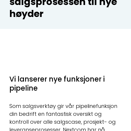
salgsprosessen til nye
høyder
CR
Te
Ad
Vi lanserer nye funksjoner i
pipeline
Som salgsverktøy gir vår pipelinefunksjon
din bedrift en fantastisk oversikt og
kontroll over alle salgscase, prosjekt- og
leveranseprosesser. Nextcom har nå