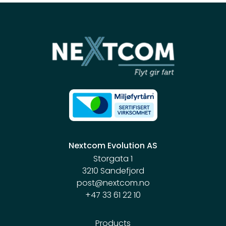
Nextcom Evolution AS
Storgata 1
3210 Sandefjord
post@nextcom.no
+47 33 61 22 10
Products